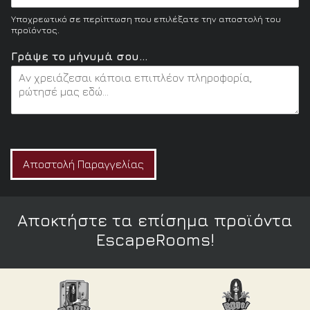
ρ
Υποχρεωτικό σε περίπτωση που επιλέξατε την αποστολή του
ά
προϊόντος.
ψ
ε
Γράψε το μήνυμά σου...
E
m
a
i
l
Αποστολή Παραγγελίας
Αποκτήστε τα επίσημα προϊόντα
EscapeRooms!